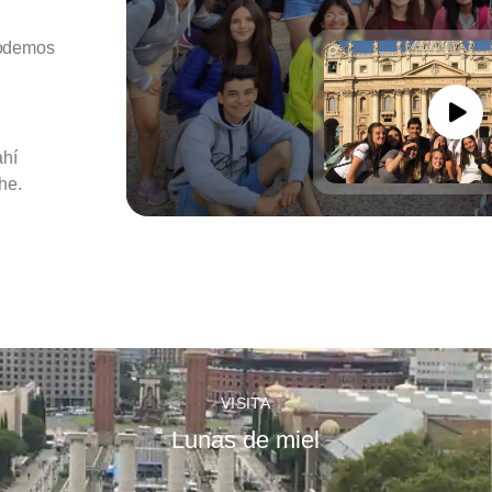
podemos
ahí
he.
VISITA
Lunas de miel