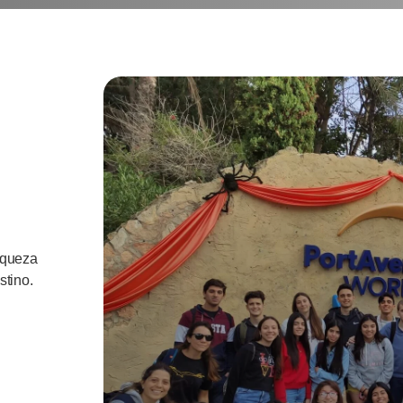
iqueza
stino.